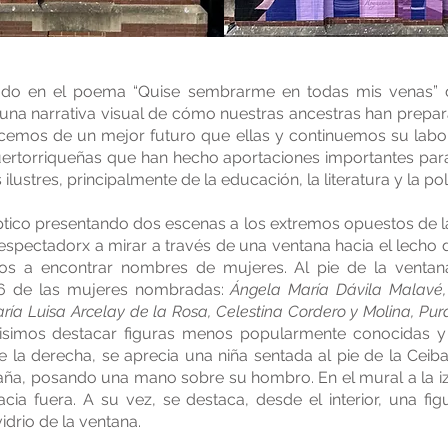
rado en el poema “Quise sembrarme en todas mis venas” 
 una narrativa visual de cómo nuestras ancestras han prepar
cemos de un mejor futuro que ellas y continuemos su labor
rtorriqueñas que han hecho aportaciones importantes para
ustres, principalmente de la educación, la literatura y la polí
ptico presentando dos escenas a los extremos opuestos de l
 espectadorx a mirar a través de una ventana hacia el lecho 
s a encontrar nombres de mujeres. Al pie de la ventana,
 6 de las mujeres nombradas:
Ángela María Dávila Malavé,
ía Luisa Arcelay de la Rosa, Celestina Cordero y Molina, Pur
isimos destacar figuras menos popularmente conocidas 
e la derecha, se aprecia una niña sentada al pie de la Ceib
ña, posando una mano sobre su hombro. En el mural a la iz
cia fuera. A su vez, se destaca, desde el interior, una fig
vidrio de la ventana.