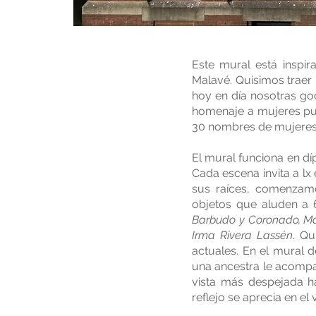
Este mural está inspi
Malavé. Quisimos traer
hoy en día nosotras go
homenaje a mujeres pue
30 nombres de mujeres il
El mural funciona en dí
Cada escena invita a lx
sus raíces, comenzamo
objetos que aluden a
Barbudo y Coronado, Mar
Irma Rivera Lassén
. Qu
actuales. En el mural d
una ancestra le acompa
vista más despejada ha
reflejo se aprecia en el 