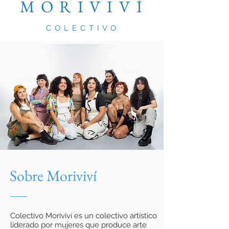
M O R I V I V Í
C O L E C T I V O
Sobre Moriviví
Colectivo Moriviví es un colectivo artístico
liderado por mujeres que produce arte